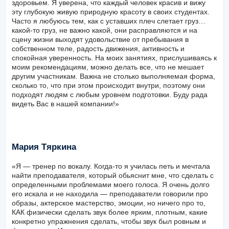
здоровьем. Я уверена, что каждый человек красив и вижу
эту глубокую живую природную красоту в своих студентах.
Часто я любуюсь тем, как с уставших плеч слетает груз…
какой-то груз, не важно какой, они расправляются и на
сцену жизни выходят удовольствие от пребывания в
собственном теле, радость движения, активность и
спокойная уверенность. На моих занятиях, прислушиваясь к
моим рекомендациям, можно делать все, что не мешает
другим участникам. Важна не столько выполняемая форма,
сколько то, что при этом происходит внутри, поэтому они
подходят людям с любым уровнем подготовки. Буду рада
видеть Вас в нашей компании!»
Мария Тяркина
«Я — тренер по вокалу. Когда-то я училась петь и мечтала
найти преподавателя, который обьяснит мне, что сделать с
определенными проблемами моего голоса. Я очень долго
его искала и не находила — преподаватели говорили про
образы, актерское мастерство, эмоции, но ничего про то,
КАК физически сделать звук более ярким, плотным, какие