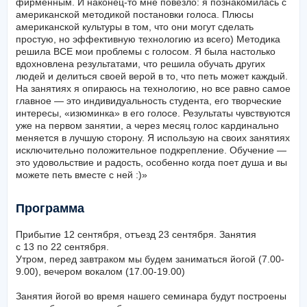
конкретно упражнения сделать, чтобы звук был ровным и
фирменным. И наконец-то мне повезло: я познакомилась с
американской методикой постановки голоса. Плюсы
американской культуры в том, что они могут сделать
простую, но эффективную технологию из всего) Методика
решила ВСЕ мои проблемы с голосом. Я была настолько
вдохновлена результатами, что решила обучать других
людей и делиться своей верой в то, что петь может каждый.
На занятиях я опираюсь на технологию, но все равно самое
главное — это индивидуальность студента, его творческие
интересы, «изюминка» в его голосе. Результаты чувствуются
уже на первом занятии, а через месяц голос кардинально
меняется в лучшую сторону. Я использую на своих занятиях
исключительно положительное подкрепление. Обучение —
это удовольствие и радость, особенно когда поет душа и вы
можете петь вместе с ней :)»
Программа
Прибытие 12 сентября, отъезд 23 сентября. Занятия
с 13 по 22 сентября.
Утром, перед завтраком мы будем заниматься йогой (7.00-
9.00), вечером вокалом (17.00-19.00)