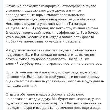
эффективным — новые навыки усвоятся легко и радостно.
Обучение проходит в комфортной атмосфере: в группе
участники поддерживают друг друга, а я — тот
преподаватель, который считает положительное
подкрепление идеальным инструментом для обучения.
Некоторые студенты упрекают меня: «Ты никогда
не ругаешься». Я уверена, что неконструктивная критика
блокирует творческий поток и неэффективна. Тем более,
что в каждом человеке и в каждом голосе есть красота
и обаяние, важно лишь их увидеть и раскрыть.
Я с удовольствием занимаюсь с людьми любого уровня
подготовки. Если Вы никогда не пели, считаете, что нет
слуха и голоса, то добро пожаловать. После наших
занятий Вы убедитесь, что красиво поете и не стесняетесь.
Если Вы уже опытный вокалист, то буду рада видеть Вас
на занятиях. Вы повысите свой уровень и по-настоящему
оцените эффективность упражнений, которые я буду давать
на наших занятиях.
Отдых и обучение в нашем формате абсолютно
не противоречат друг другу. Мы будем петь караоке, у нас
будет несколько занятий-концертов. Обычно такие занятия