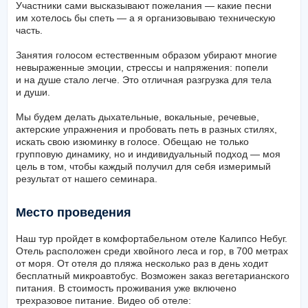
проходят на ура и всегда в конце хочется петь еще и еще.
Участники сами высказывают пожелания — какие песни
им хотелось бы спеть — а я организовываю техническую
часть.
Занятия голосом естественным образом убирают многие
невыраженные эмоции, стрессы и напряжения: попели
и на душе стало легче. Это отличная разгрузка для тела
и души.
Мы будем делать дыхательные, вокальные, речевые,
актерские упражнения и пробовать петь в разных стилях,
искать свою изюминку в голосе. Обещаю не только
групповую динамику, но и индивидуальный подход — моя
цель в том, чтобы каждый получил для себя измеримый
результат от нашего семинара.
Место проведения
Наш тур пройдет в комфортабельном отеле Калипсо Небуг.
Отель расположен среди хвойного леса и гор, в 700 метрах
от моря. От отеля до пляжа несколько раз в день ходит
бесплатный микроавтобус. Возможен заказ вегетарианского
питания. В стоимость проживания уже включено