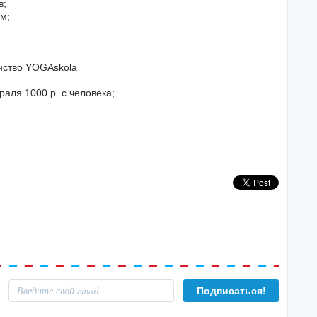
в;
м;
анство YOGAskola
аля 1000 р. с человека;