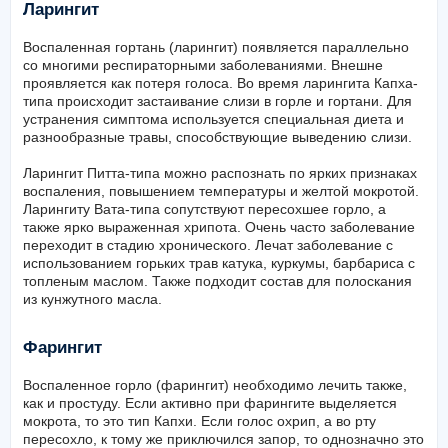
Ларингит
Воспаленная гортань (ларингит) появляется параллельно
со многими респираторными заболеваниями. Внешне
проявляется как потеря голоса. Во время ларингита Капха-
типа происходит застаивание слизи в горле и гортани. Для
устранения симптома используется специальная диета и
разнообразные травы, способствующие выведению слизи.
Ларингит Питта-типа можно распознать по ярких признаках
воспаления, повышением температуры и желтой мокротой.
Ларингиту Вата-типа сопутствуют пересохшее горло, а
также ярко выраженная хрипота. Очень часто заболевание
переходит в стадию хронического. Лечат заболевание с
использованием горьких трав катука, куркумы, барбариса с
топленым маслом. Также подходит состав для полоскания
из кунжутного масла.
Фарингит
Воспаленное горло (фарингит) необходимо лечить также,
как и простуду. Если активно при фарингите выделяется
мокрота, то это тип Капхи. Если голос охрип, а во рту
пересохло, к тому же приключился запор, то однозначно это