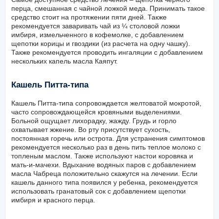
перца, смешанная с чайной ложкой меда. Принимать такое
средство стоит на протяжении пяти дней. Также
рекомендуется заваривать чай из ¼ столовой ложки
имбиря, измельченного в кофемолке, с добавлением
щепотки корицы и гвоздики (из расчета на одну чашку).
Также рекомендуется проводить ингаляции с добавлением
нескольких капель масла Каяпут.
Кашель Питта-типа
Кашель Питта-типа сопровождается желтоватой мокротой,
часто сопровождающейся кровяными выделениями.
Больной ощущает лихорадку, жажду. Грудь и горло
охватывает жжение. Во рту присутствует сухость,
постоянная горечь или острота. Для устранения симптомов
рекомендуется несколько раз в день пить теплое молоко с
топленым маслом. Также используют настои коровяка и
мать-и-мачехи. Вдыхание водяных паров с добавлением
масла Чабреца положительно скажутся на лечении. Если
кашель данного типа появился у ребенка, рекомендуется
использовать гранатовый сок с добавлением щепотки
имбиря и красного перца.