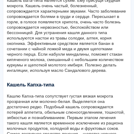
Кашель Вата-типа является сухим. Ему присущи скудная
мокрота. Кашель очень частый, болезненный,
сопровождается характерными звуками. Часто заболевание
сопровождается болями в груди и сердце. Пересыхает в
горле, в голосе появляется хрипота, очень часто болезнь
сопровождается нервозностью, беспокойством или
бессонницей. Для устранения кашля данного типа
используются настои из травы солодки, алтея, корня
окопника. Эффективным средством является банан в
сочетании с чайной ложкой меда и двумя щепотками
черного перца. Если набухли миндалины, поможет стакан
кипяченого молока, смешанный с небольшим количеством
куркумы и щепоткой молотого имбиря. Полезно делать
ингаляции, используя масло Сандалового дерева.
Кашель Капха-типа
Кашлю Капха-типа сопутствует густая вязкая мокрота
прозрачная или молочно-белая. Выделяется она
достаточно редко. Подобный кашель сопровождается
потерей аппетита, обильным слюноотделением, тошнотой,
зябкостью и познабливанием. Первым этапом лечения
такого кашля является временное исключение из рациона
молочных продуктов, холодной воды и фруктовых соков.
Самое доступное средство лечения – щепотка черного