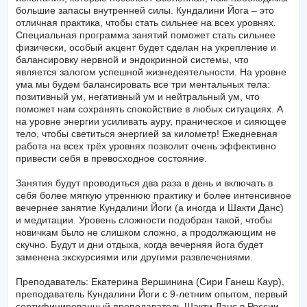
большие запасы внутренней силы. Кундалини Йога – это
отличная практика, чтобы стать сильнее на всех уровнях.
Специальная программа занятий поможет стать сильнее
физически, особый акцент будет сделан на укрепление и
балансировку нервной и эндокринной системы, что
является залогом успешной жизнедеятельности. На уровне
ума мы будем балансировать все три ментальных тела:
позитивный ум, негативный ум и нейтральный ум, что
поможет нам сохранять спокойствие в любых ситуациях. А
на уровне энергии усиливать ауру, праническое и сияющее
тело, чтобы светиться энергией за километр! Ежедневная
работа на всех трёх уровнях позволит очень эффективно
привести себя в превосходное состояние.
Занятия будут проводиться два раза в день и включать в
себя более мягкую утреннюю практику и более интенсивное
вечернее занятие Кундалини Йоги (а иногда и Шакти Данс)
и медитации. Уровень сложности подобран такой, чтобы
новичкам было не слишком сложно, а продолжающим не
скучно. Будут и дни отдыха, когда вечерняя йога будет
заменена экскурсиями или другими развлечениями.
Преподаватель: Екатерина Вершинина (Сири Ганеш Каур),
преподаватель Кундалини Йоги с 9-летним опытом, первый
сертифицированный преподаватель Шакти Данс в России