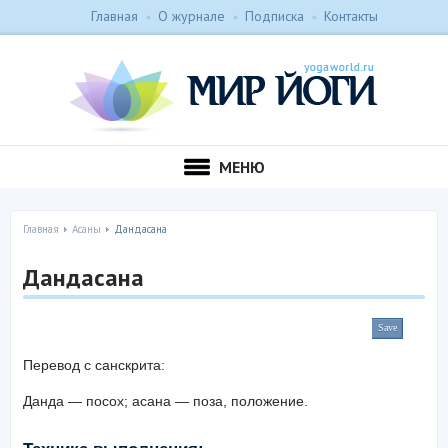
Главная
О журнале
Подписка
Контакты
МЕНЮ
Главная
Асаны
Дандасана
Дандасана
Save
Перевод с санскрита:
Данда — посох; асана — поза, положение.