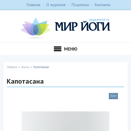
Главная
О журнале
Подписка
Контакты
МЕНЮ
Главная
Асаны
Капотасана
Капотасана
Save