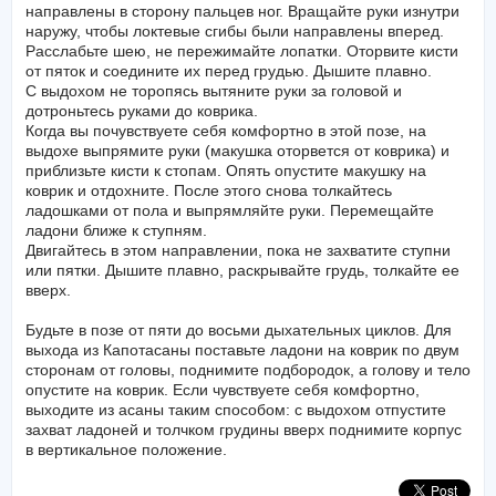
направлены в сторону пальцев ног. Вращайте руки изнутри
наружу, чтобы локтевые сгибы были направлены вперед.
Расслабьте шею, не пережимайте лопатки. Оторвите кисти
от пяток и соедините их перед грудью. Дышите плавно.
С выдохом не торопясь вытяните руки за головой и
дотроньтесь руками до коврика.
Когда вы почувствуете себя комфортно в этой позе, на
выдохе выпрямите руки (макушка оторвется от коврика) и
приблизьте кисти к стопам. Опять опустите макушку на
коврик и отдохните. После этого снова толкайтесь
ладошками от пола и выпрямляйте руки. Перемещайте
ладони ближе к ступням.
Двигайтесь в этом направлении, пока не захватите ступни
или пятки. Дышите плавно, раскрывайте грудь, толкайте ее
вверх.
Будьте в позе от пяти до восьми дыхательных циклов. Для
выхода из Капотасаны поставьте ладони на коврик по двум
сторонам от головы, поднимите подбородок, а голову и тело
опустите на коврик. Если чувствуете себя комфортно,
выходите из асаны таким способом: с выдохом отпустите
захват ладоней и толчком грудины вверх поднимите корпус
в вертикальное положение.