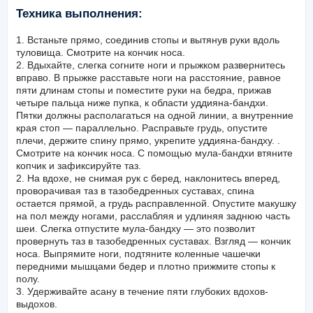
Техника выполнения:
1. Встаньте прямо, соединив стопы и вытянув руки вдоль
туловища. Смотрите на кончик носа.
2. Вдыхайте, слегка согните ноги и прыжком развернитесь
вправо. В прыжке расставьте ноги на расстояние, равное
пяти длинам стопы и поместите руки на бедра, прижав
четыре пальца ниже пупка, к области уддияна-бандхи.
Пятки должны располагаться на одной линии, а внутренние
края стоп — параллельно. Расправьте грудь, опустите
плечи, держите спину прямо, укрепите уддияна-бандху. .
Смотрите на кончик носа. С помощью мула-бандхи втяните
копчик и зафиксируйте таз.
2. На вдохе, не снимая рук с беред, наклонитесь вперед,
проворачивая таз в тазобедренных суставах, спина
остается прямой, а грудь расправленной. Опустите макушку
на пол между ногами, расслабляя и удлиняя заднюю часть
шеи. Слегка отпустите мула-бандху — это позволит
провернуть таз в тазобедренных суставах. Взгляд — кончик
носа. Выпрямите ноги, подтяните коленные чашечки
передними мышцами бедер и плотно прижмите стопы к
полу.
3. Удерживайте асану в течение пяти глубоких вдохов-
выдохов.