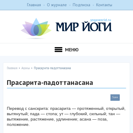
Главная
О журнале
Подписка
Контакты
МЕНЮ
Главная
Асаны
Прасарита-падоттанасана
Прасарита-падоттанасана
Save
Перевод с санскрита: прасарита — протяженный, открытый,
вытянутый; пада — стопа; ут — глубокий, сильный; тан —
вытяжение, растяжение, удлинение; асана — поза,
положение.