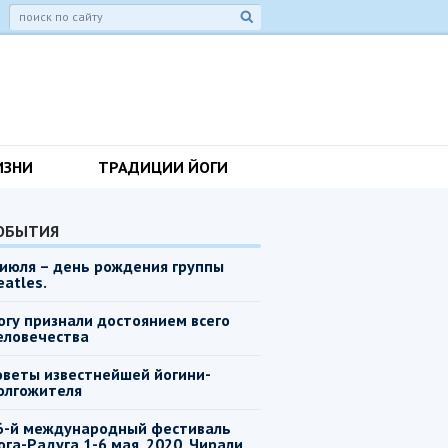
ИЗНИ
ТРАДИЦИИ ЙОГИ
ОБЫТИЯ
 июля – день рождения группы
eatles.
огу признали достоянием всего
еловечества
оветы известнейшей йогини-
олгожителя
6-й международный фестиваль
ога-Радуга 1-6 мая, 2020, Чирали