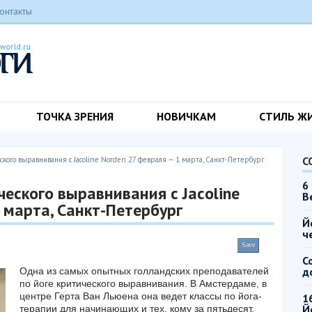
онтакты
ТОЧКА ЗРЕНИЯ
НОВИЧКАМ
СТИЛЬ Ж
С
кого выравнивания с Jacoline Norden 27 февраля — 1 марта, Санкт-Петербург
6
ческого выравнивания с Jacoline
B
 марта, Санкт-Петербург
Й
ч
Save
С
д
Одна из самых опытных голландских преподавателей
по йоге критического выравнивания. В Амстердаме, в
центре Герта Ван Льюена она ведет классы по йога-
1
Й
терапии для начинающих и тех, кому за пятьдесят.