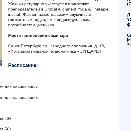
(
Жаклин регулярно участвует в подготовке
преподавателей в Critical Alignment Yoga & Therapie
Д
institut. Жаклин известна своим вдумчивым,
Y
граммотным подходом к индивидуальным
ф
потребностям учеников.
С
Место проведения семинара
:
М
7
Санкт-Петербург, пр. Народного ополчения, д. 10,
«Йога выравнивания позвоночника «СУНДАРЬЯ»
Расписание:
тия для начинающих
тия для начинающих
ия 50+
ия 50+