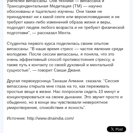
учителей випассаны. Обе техники — випассана и
Трансцендентальная Медитация (ТМ) — научно
обоснованы и тщательно изучены. Они также не
принадлежат ни к какой секте или вероисповеданию и не
требуют каких-либо изменений образа жизни и веры,
подходят людям любого возраста и не требуют физической
подготовки”, — рассказал Мехта.
Студентка первого курса поделилась своим опытом
випассаны: “В наше время стресс — частое явление среди
молодежи. После сессии випассаны, я поняла, что это
очень эффективный способ противостояния стрессу, а
также путь к контакту со своей духовной и ментальной
сущностью”, — говорит Сакши Джани.
Другая первокурсница Танаши Алмани сказала: “Сессия
випассаны открыла мне глаза на то, как переживать
простые вещи в жизни. Нас попросили сидеть 10 минут и
концентрироваться на своем дыхании. Это звучит просто и
обыденно, но в конце мы чувствовали невероятное
умиротворение, спокойствие и ясность”.
Источник: http://www.dnaindia.com/