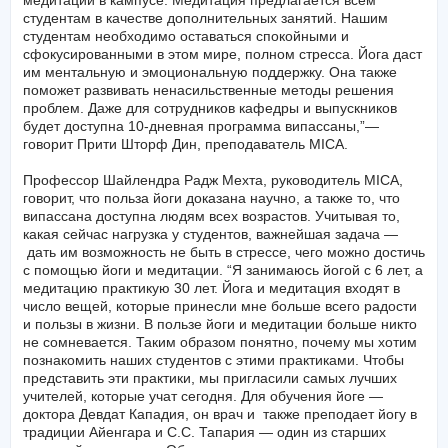
медитации в кампусе. Медитация предлагается всем
студентам в качестве дополнительных занятий. Нашим
студентам необходимо оставаться спокойными и
сфокусированными в этом мире, полном стресса. Йога даст
им ментальную и эмоциональную поддержку. Она также
поможет развивать ненасильственные методы решения
проблем. Даже для сотрудников кафедры и выпускников
будет доступна 10-дневная программа випассаны,”—
говорит Прити Шторф Дин, преподаватель MICA.
Профессор Шайлендра Радж Мехта, руководитель MICA,
говорит, что польза йоги доказана научно, а также то, что
випассана доступна людям всех возрастов. Учитывая то,
какая сейчас нагрузка у студентов, важнейшая задача —
дать им возможность не быть в стрессе, чего можно достичь
с помощью йоги и медитации. “Я занимаюсь йогой с 6 лет, а
медитацию практикую 30 лет. Йога и медитация входят в
число вещей, которые принесли мне больше всего радости
и пользы в жизни. В пользе йоги и медитации больше никто
не сомневается. Таким образом понятно, почему мы хотим
познакомить наших студентов с этими практиками. Чтобы
представить эти практики, мы пригласили самых лучших
учителей, которые учат сегодня. Для обучения йоге —
доктора Девдат Кападия, он врач и также преподает йогу в
традиции Айенгара и С.С. Тапария — один из старших