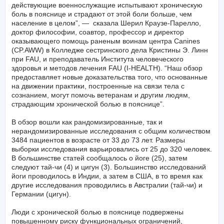
действующие военнослужащие испытывают хроническую
боль в пояснице и страдают от этой боли больше, чем
население в целом”, — сказала Шерил Краузе-Парелло,
доктор философии, соавтор, профессор и директор
оказывающего помощь раненым воинам центра Canines
(CP.AWW) в Колледже сестринского дела Кристины Э. Линн
при FAU, и преподаватель Института человеческого
здоровья и методов лечения FAU (I-HEALTH). “Наш обзор
предоставляет новые доказательства того, что основанные
на движении практики, построенные на связи тела с
сознанием, могут помочь ветеранам и другим людям,
страдающим хронической болью в пояснице”.
В обзор вошли как рандомизированные, так и
нерандомизированные исследования с общим количеством
3484 пациентов в возрасте от 33 до 73 лет. Размеры
выборки исследования варьировались от 25 до 320 человек.
В большинстве статей сообщалось о йоге (25), затем
следуют тай-чи (4) и цигун (3). Большинство исследований
йоги проводилось в Индии, а затем в США, в то время как
другие исследования проводились в Австралии (тай-чи) и
Германии (цигун).
Люди с хронической болью в пояснице подвержены
повышенному риску функциональных ограничений,