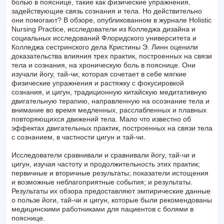
болью в пояснице, такие как физические упражнения,
задействующие связь сознания и тела. Но действительно
они помогают? В обзоре, опубликованном в журнале Holistic
Nursing Practice, исследователи из Колледжа дизайна и
социальных исследований Флоридского университета и
Колледжа сестринского дела Кристины Э. Линн оценили
доказательства влияния трех практик, построенных на связи
тела и сознания, на хроническую боль в пояснице. Они
изучали йогу, тай-чи, которая сочетает в себе мягкие
физические упражнения и растяжку с фокусировкой
сознания, и цигун, традиционную китайскую медитативную
двигательную терапию, направленную на осознание тела и
внимание во время медленных, расслабленных и плавных
повторяющихся движений тела. Мало что известно об
эффектах двигательных практик, построенных на связи тела
с сознанием, в частности цигун и тай-чи.
Исследователи сравнивали и сравнивали йогу, тай-чи и
цигун, изучая частоту и продолжительность этих практик;
первичные и вторичные результаты; показатели истощения
и возможные неблагоприятные события; и результаты.
Результаты их обзора предоставляют эмпирические данные
о пользе йоги, тай-чи и цигун, которые были рекомендованы
медицинскими работниками для пациентов с болями в
пояснице.