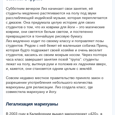
Субботним вечером Лиз начинает свои занятия, её
студенты медленно растягиваются на полу под звуки
расслабляющей индийской музыки, которая переплетается
с джазом. Она придумала целую историю для своих
студентов о том, что их коврики для йоги – это магические
коврики, они светятся белым светом, и постепенно
превращаются в тончайшую рисовую бумагу.
Лиз медленно ходит по своему классу и поправляет позы
студентов. Рядом с ней бежит её маленькая собачка Принц,
которая будто подражает своей хозяйке и очень веселит
студентов, касаясь их своим мокрым носом. Через полтора
часа класс завершает занятия позой “трупа”: студенты
лежат на полу, вытянув руки и положив их ладонями вверх,
и, кажется, они становятся одним целым с землёй.
Совсем недавно местное правительство приняло закон о
разрешении употребления небольшого количества
марихуаны для релаксации. Лиз создала класс, где
совместила марихуану и йогу.
Легализация марихуаны
В 2003 году в Калифорнии вышел законопроект «420», в