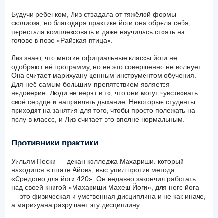
Будучи ребенком, Лиз страдала от тяжёлой формы
сколиоза, но благодаря практике йоги она обрела себя,
перестала комплексовать и даже научилась стоять на
голове в позе «Райская птица».
Лиз знает, что многие официальные классы йоги не
одобряют её программу, но её это совершенно не волнует.
Она считает марихуану ценным инструментом обучения.
Для неё самым большим препятствием является
недоверие. Люди не верят в то, что они могут чувствовать
своё сердце и направлять дыхание. Некоторые студенты
приходят на занятия для того, чтобы просто полежать на
полу в классе, и Лиз считает это вполне нормальным.
Противники практики
Уильям Пески — декан колледжа Махариши, который
находится в штате Айова, выступил против метода
«Средство для йоги 420». Он недавно закончил работать
над своей книгой «Махариши Махеш Йоги», для него йога
— это физическая и умственная дисциплина и не как иначе,
а марихуана разрушает эту дисциплину.