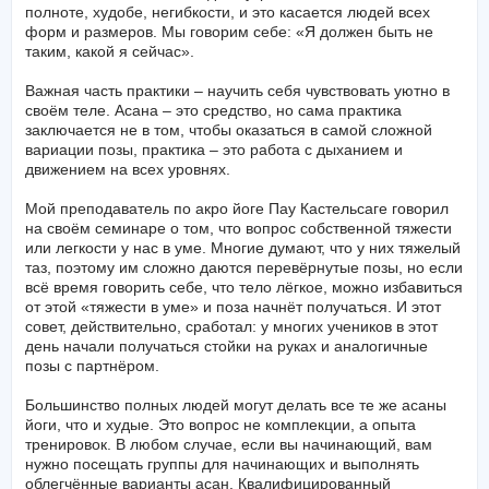
полноте, худобе, негибкости, и это касается людей всех
форм и размеров. Мы говорим себе: «Я должен быть не
таким, какой я сейчас».
Важная часть практики – научить себя чувствовать уютно в
своём теле. Асана – это средство, но сама практика
заключается не в том, чтобы оказаться в самой сложной
вариации позы, практика – это работа с дыханием и
движением на всех уровнях.
Мой преподаватель по акро йоге Пау Кастельсаге говорил
на своём семинаре о том, что вопрос собственной тяжести
или легкости у нас в уме. Многие думают, что у них тяжелый
таз, поэтому им сложно даются перевёрнутые позы, но если
всё время говорить себе, что тело лёгкое, можно избавиться
от этой «тяжести в уме» и поза начнёт получаться. И этот
совет, действительно, сработал: у многих учеников в этот
день начали получаться стойки на руках и аналогичные
позы с партнёром.
Большинство полных людей могут делать все те же асаны
йоги, что и худые. Это вопрос не комплекции, а опыта
тренировок. В любом случае, если вы начинающий, вам
нужно посещать группы для начинающих и выполнять
облегчённые варианты асан. Квалифицированный