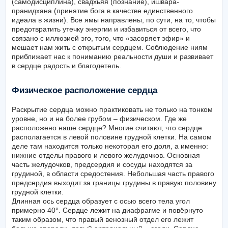
(самодисциплина), свадхьяя (познание), ишвара-
пранидхана (принятие бога в качестве единственного
идеала в жизни). Все ямы направлены, по сути, на то, чтобы
предотвратить утечку энергии и избавиться от всего, что
связано с иллюзией эго, того, что «засоряет эфир» и
мешает нам жить с открытым сердцем. Соблюдение ниям
приближает нас к пониманию реальности души и развивает
в сердце радость и благодетель.
Физическое расположение сердца
Раскрытие сердца можно практиковать не только на тонком
уровне, но и на более грубом – физическом. Где же
расположено наше сердце? Многие считают, что сердце
располагается в левой половине грудной клетки. На самом
деле там находится только некоторая его доля, а именно:
нижние отделы правого и левого желудочков. Основная
часть желудочков, предсердия и сосуды находятся за
грудиной, в области средостения. Небольшая часть правого
предсердия выходит за границы грудины в правую половину
грудной клетки.
Длинная ось сердца образует с осью всего тела угол
примерно 40°. Сердце лежит на диафрагме и повёрнуто
таким образом, что правый венозный отдел его лежит