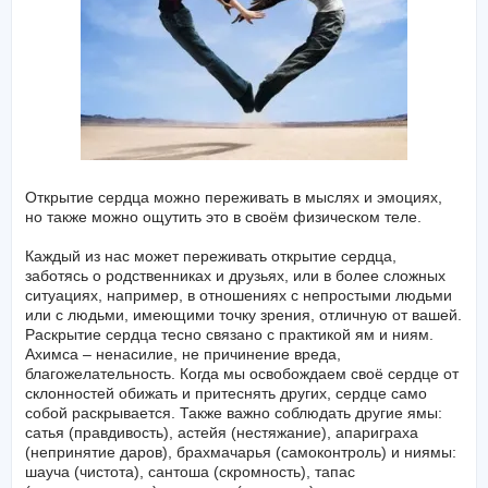
Открытие сердца можно переживать в мыслях и эмоциях,
но также можно ощутить это в своём физическом теле.
Каждый из нас может переживать открытие сердца,
заботясь о родственниках и друзьях, или в более сложных
ситуациях, например, в отношениях с непростыми людьми
или с людьми, имеющими точку зрения, отличную от вашей.
Раскрытие сердца тесно связано с практикой ям и ниям.
Ахимса – ненасилие, не причинение вреда,
благожелательность. Когда мы освобождаем своё сердце от
склонностей обижать и притеснять других, сердце само
собой раскрывается. Также важно соблюдать другие ямы:
сатья (правдивость), астейя (нестяжание), апариграха
(непринятие даров), брахмачарья (самоконтроль) и ниямы:
шауча (чистота), сантоша (скромность), тапас