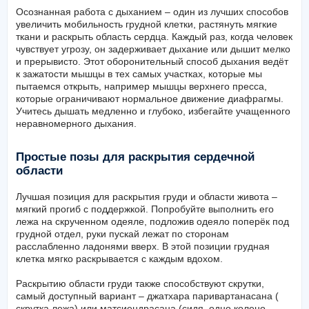
Осознанная работа с дыханием – один из лучших способов
увеличить мобильность грудной клетки, растянуть мягкие
ткани и раскрыть область сердца. Каждый раз, когда человек
чувствует угрозу, он задерживает дыхание или дышит мелко
и прерывисто. Этот оборонительный способ дыхания ведёт
к зажатости мышцы в тех самых участках, которые мы
пытаемся открыть, например мышцы верхнего пресса,
которые ограничивают нормальное движение диафрагмы.
Учитесь дышать медленно и глубоко, избегайте учащенного
неравномерного дыхания.
Простые позы для раскрытия сердечной
области
Лучшая позиция для раскрытия груди и области живота –
мягкий прогиб с поддержкой. Попробуйте выполнить его
лежа на скрученном одеяле, подложив одеяло поперёк под
грудной отдел, руки пускай лежат по сторонам
расслабленно ладонями вверх. В этой позиции грудная
клетка мягко раскрывается с каждым вдохом.
Раскрытию области груди также способствуют скрутки,
самый доступный вариант – джатхара паривартанасана (
скрутка лежа) или матсиендрасана (сидя, одно колено