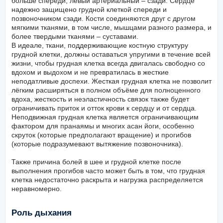
больше спереди, левый артериальный – сзади. Сердце
надежно защищено грудной клеткой спереди и
позвоночником сзади. Кости соединяются друг с другом
мягкими тканями, в том числе, мышцами разного размера, и
более твердыми тканями – суставами.
В идеале, ткани, поддерживающие костную структуру
грудной клетки, должны оставаться упругими в течение всей
жизни, чтобы грудная клетка всегда двигалась свободно со
вдохом и выдохом и не превратилась в жесткие
неподатливые доспехи. Жесткая грудная клетка не позволит
лёгким расширяться в полном объёме для полноценного
вдоха, жесткость и неэластичность связок также будет
ограничивать приток и отток крови к сердцу и от сердца.
Неподвижная грудная клетка является ограничивающим
фактором для пранаямы и многих асан йоги, особенно
скруток (которые предполагают вращение) и прогибов
(которые подразумевают вытяжение позвоночника).
Также причина болей в шее и грудной клетке после
выполнения прогибов часто может быть в том, что грудная
клетка недостаточно раскрыта и нагрузка распределяется
неравномерно.
Роль дыхания