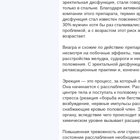
эректильная дисфункция, стали гово
только в спальне. Благодаря активно
компании этого препарата, термин э
дисфункция стал известен повсемест
30% мужчин хотя бы раз сталкивалис
проблемой, а с возрастом этот риск 
возрастает.
Виагра и схожие по действию препа
несмотря на побочные эффекты, таки
расстройства желудка, судороги и не
положения. С эректальной дисфункц
релаксационные практики и, конечно ж
Эрекция — это процесс, за который о
Она начинается с расслабления. Рас
центре тела и поступать к половому ч
стресса (реакция «борьба или бегств
возбуждение, нервные импульсы рас
снабжающие кровью половой член. Э
органу, вследствие чего происходит 
химическом уровне вызывает расшир
Повышенная тревожность или стресс 
состояние расслабления необходимо 