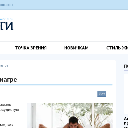
онтакты
ТОЧКА ЗРЕНИЯ
НОВИЧКАМ
СТИЛЬ Ж
П
виагре
иагре
Save
 жизнь
сосудистую
А
п
ме, как
с