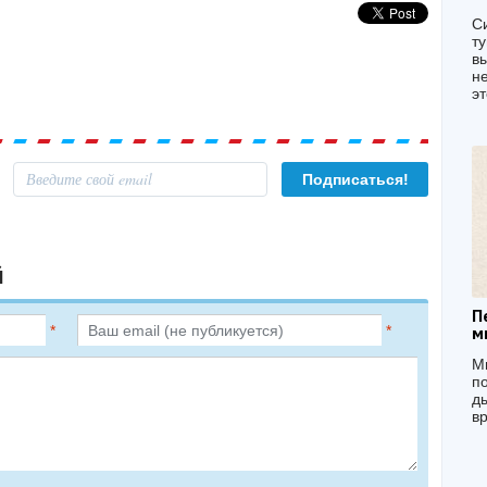
С
т
в
н
эт
й
П
*
*
м
М
п
д
вр