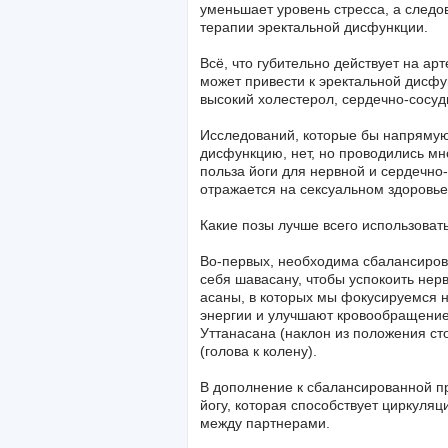
уменьшает уровень стресса, а следо
терапии эректальной дисфункции.
Всё, что губительно действует на ар
может привести к эректальной дисфу
высокий холестерол, сердечно-сосуд
Исследований, которые бы напрямую 
дисфункцию, нет, но проводились мн
польза йоги для нервной и сердечно
отражается на сексуальном здоровье
Какие позы лучше всего использоват
Во-первых, необходима сбалансиров
себя шавасану, чтобы успокоить нерв
асаны, в которых мы фокусируемся н
энергии и улучшают кровообращение 
Уттанасана (наклон из положения ст
(голова к колену).
В дополнение к сбалансированной пр
йогу, которая способствует циркуляц
между партнерами.