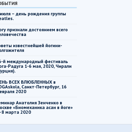
ОБЫТИЯ
 июля – день рождения группы
eatles.
огу признали достоянием всего
еловечества
оветы известнейшей йогини-
олгожителя
6-й международный фестиваль
ога-Радуга 1-6 мая, 2020, Чирали
Турция).
ЕНЬ ВСЕХ ВЛЮБЛЕННЫХ в
OGAskola, Санкт-Петербург, 16
евраля 2020
еминар Анатолия Зенченко в
оскве «Биомеханика асан в йоге»
–8 марта 2020