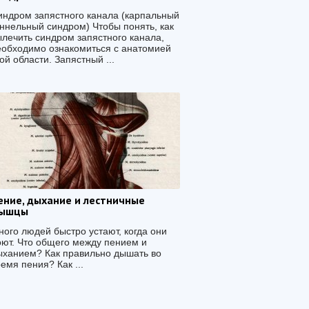
индром запястного канала (карпальный
уннельный синдром) Чтобы понять, как
ылечить синдром запястного канала,
еобходимо ознакомиться с анатомией
ой области. Запястный ...
ение, дыхание и лестничные
ышцы
ного людей быстро устают, когда они
оют. Что общего между пением и
ыханием? Как правильно дышать во
емя пения? Как ...