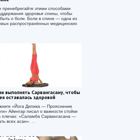
е пренебрегайте этими способами
оддержания здоровья спины, чтобы
абыть о боли. Боли в спине — одна из
амых распространённых медицинских
ак выполнять Сарвангасану, чтобы
ея оставалась здоровой
 книге «Йога Дипика — Прояснение
оги» Айенгар писал о важности стойки
а плечах: «Саламба Сарвангасана —
ть всех асан». ...