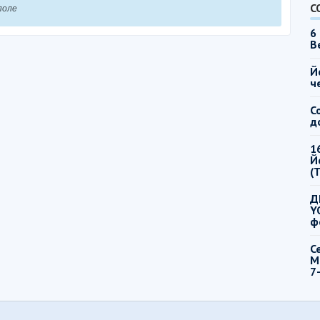
С
поле
6
B
Й
ч
С
д
1
Й
(
Д
Y
ф
С
М
7