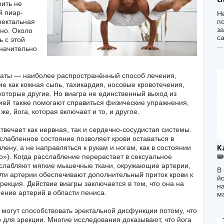
рить не
й пиар-
Н
ректальная
п
з
но. Около
с
ь с этой
...
значительно
раты — наиболее распространённый способ лечения,
е как кожная сыпь, тахикардия, носовые кровотечения,
которые другие. Но виагра не единственный выход из
ией также помогают справиться физические упражнения,
е, йога, которая включает и то, и другое.
твечает как нервная, так и сердечно-сосудистая системы.
слабленное состояние позволяет крови оставаться в
К
лену, а не направляться к рукам и ногам, как в состоянии
ш
о»). Когда расслабление перерастает в сексуальное
слабляют мягкие мышечные ткани, окружающие артерии,
В
ти артерии обеспечивают дополнительный приток крови к
й
эрекция. Действие виагры заключается в том, что она на
н
ение артерий в области пениса.
ма
могут способствовать эректальной дисфункции потому, что
для эрекции. Многие исследования доказывают, что йога