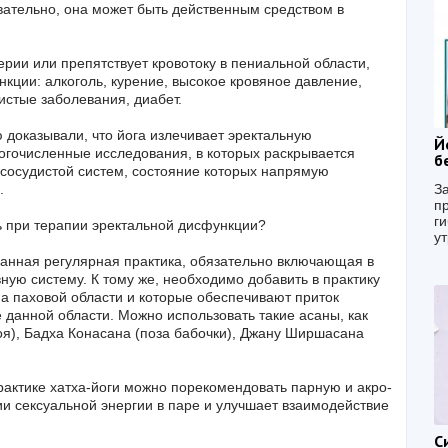
вательно, она может быть действенным средством в
терии или препятствует кровотоку в пениальной области,
нкции: алкоголь, курение, высокое кровяное давление,
истые заболевания, диабет.
доказывали, что йога излечивает эректальную
Й
огочисленные исследования, в которых раскрывается
б
-сосудистой систем, состояние которых напрямую
.
З
п
ги
ь при терапии эректальной дисфункции?
ут
анная регулярная практика, обязательно включающая в
ную систему. К тому же, необходимо добавить в практику
а паховой области и которые обеспечивают приток
данной области. Можно использовать такие асаны, как
оя), Бадха Конасана (поза бабочки), Джану Ширшасана
актике хатха-йоги можно порекомендовать парную и акро-
ии сексуальной энергии в паре и улучшает взаимодействие
C