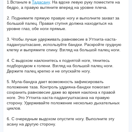
1.Встаньте в
Тадасану
. На вдохе левую руку поместите на
бедро, а правую вытяните вперед на уровне плеча.
2. Поднимите прямую правую ногу и выполните захват за
большой палец. Правая ступня должна находиться на
уровне глаз, обе ноги прямые.
3. Чтобы лучше удерживать равновесие в Уттхита-хаста-
падангуштхасане, используйте бандхи. Раскройте грудную
клетку и выпрямите спину. Взгляд на большой палец ноги.
4. С выдохом наклонитесь к поднятой ноге, тянитесь
подбородком к голени. Взгляд на большой палец ноги.
Держите палец крепко и не опускайте ногу.
5. Мула-бандха дает возможность зафиксировать
положение таза. Контроль уддияна-бандхи помогает
сохранить равновесие даже во время наклона к правой
ноге. Это Уттхита-хаста-падангуштхасана на правую
сторону. Удерживайте положение несколько дыхательных
циклов.
6. С очередным выдохом опустите ногу. Выполните эту
асану на другую сторону.