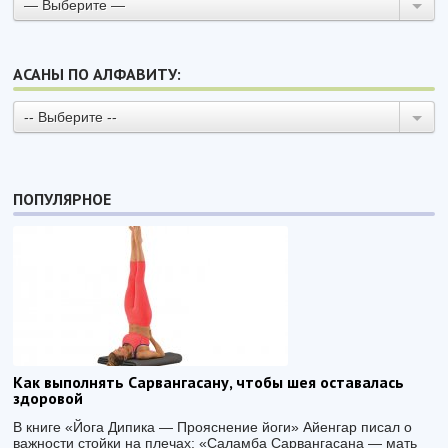
— Выберите —
АСАНЫ ПО АЛФАВИТУ:
-- Выберите --
ПОПУЛЯРНОЕ
Как выполнять Сарвангасану, чтобы шея оставалась
здоровой
В книге «Йога Дипика — Прояснение йоги» Айенгар писал о
важности стойки на плечах: «Саламба Сарвангасана — мать