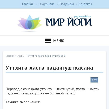
Главная
О журнале
Подписка
Контакты
МЕНЮ
Главная
Асаны
Уттхита-хаста-падангуштхасана
Уттхита-хаста-падангуштхасана
Save
Перевод с санскрита уттхита — вытянутый, хаста — кисть,
пада — стопа, ангуштха — большой палец.
Техника выполнения: