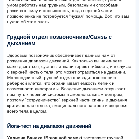
умом работать над грудным, безопасными способами
развивать силу и подвижность, тогда верхней части
позвоночника не потребуется “чужая” помощь. Вот, что вам
нужно об этом знать.
Грудной отдел позвоночника/Связь с
дыханием
Здоровый позвоночник обеспечивает данный нам от
рождения диапазон движений. Как только вы начинаете
мало двигаться, суставы и ткани теряют гибкость, и в случае
с верхней частью тела, это может отразиться на дыхании.
Малоподвижный грудной отдел приводит к коснению
рёберной клетки, что ограничивает ёмкость лёгких и
возможности диафрагмы. Владение дыханием открывает
нам путь к нервной системы и эмоциональным центрам,
поэтому “сотрудничество” верхней части спины и дыхания
критично для отдыха, эмоционального настроя и здоровья
всего тела в целом.
Йога-тест на диапазон движений
Уддияна Бандха (Брюшной замок)
заставляет грудной