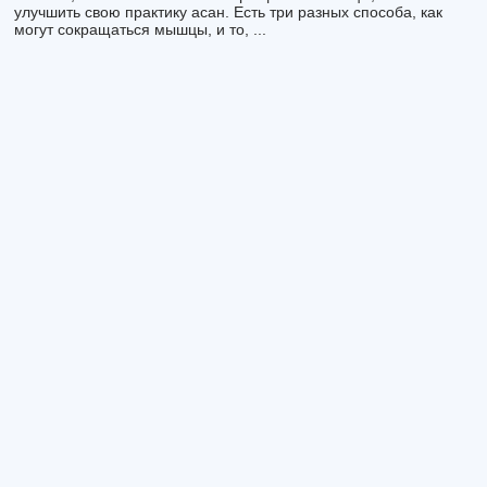
улучшить свою практику асан. Есть три разных способа, как
могут сокращаться мышцы, и то, ...
Как выполнять Сарвангасану, чтобы шея оставалась
здоровой
В книге «Йога Дипика — Прояснение йоги» Айенгар писал о
важности стойки на плечах: «Саламба Сарвангасана — мать
всех асан». ...
СОБЫТИЯ
6 июля – день рождения группы Beatles.