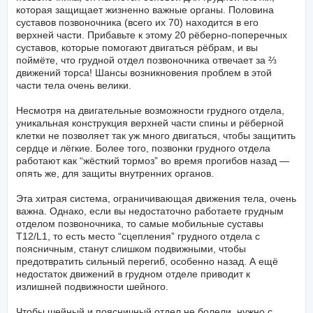
которая защищает жизненно важные органы. Половина
суставов позвоночника (всего их 70) находится в его
верхней части. Прибавьте к этому 20 рёберно-поперечных
суставов, которые помогают двигаться рёбрам, и вы
поймёте, что грудной отдел позвоночника отвечает за ⅔
движений торса! Шансы возникновения проблем в этой
части тела очень велики.
Несмотря на двигательные возможности грудного отдела,
уникальная конструкция верхней части спины и рёберной
клетки не позволяет так уж много двигаться, чтобы защитить
сердце и лёгкие. Более того, позвонки грудного отдела
работают как “жёсткий тормоз” во время прогибов назад —
опять же, для защиты внутренних органов.
Эта хитрая система, ограничивающая движения тела, очень
важна. Однако, если вы недостаточно работаете грудным
отделом позвоночника, то самые мобильные суставы
T12/L1, то есть место “сцепления” грудного отдела с
поясничным, станут слишком подвижными, чтобы
предотвратить сильный перегиб, особенно назад. А ещё
недостаток движений в грудном отделе приводит к
излишней подвижности шейного.
Чтобы шейный и поясничный отдел не болели, нужно с