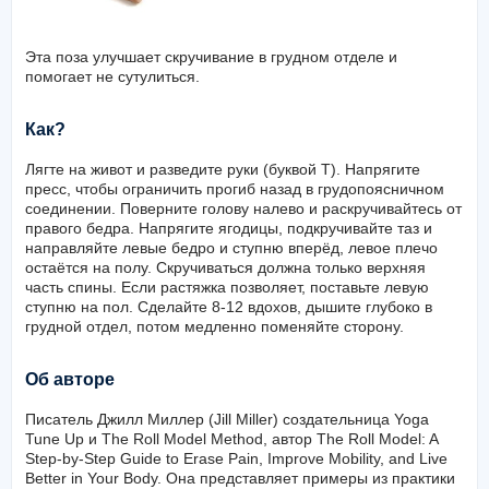
Эта поза улучшает скручивание в грудном отделе и
помогает не сутулиться.
Как?
Лягте на живот и разведите руки (буквой Т). Напрягите
пресс, чтобы ограничить прогиб назад в грудопоясничном
соединении. Поверните голову налево и раскручивайтесь от
правого бедра. Напрягите ягодицы, подкручивайте таз и
направляйте левые бедро и ступню вперёд, левое плечо
остаётся на полу. Скручиваться должна только верхняя
часть спины. Если растяжка позволяет, поставьте левую
ступню на пол. Сделайте 8-12 вдохов, дышите глубоко в
грудной отдел, потом медленно поменяйте сторону.
Об авторе
Писатель Джилл Миллер (Jill Miller) создательница Yoga
Tune Up и The Roll Model Method, автор The Roll Model: A
Step-by-Step Guide to Erase Pain, Improve Mobility, and Live
Better in Your Body. Она представляет примеры из практики