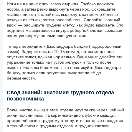
Ноги на ширине плеч, глаза открыты. Глубоко вдохнуть
носом, а затем резко выдохнуть через нос. Сокращайте
мышцы живота, старайтесь выдохнуть как можно больше
воздуха из лёгких, затем расслабьтесь. Сделайте “ложный
вдох” — расширьте грудную клетку, как будто вдыхаете. Это
подтянет мышцы живота внутрь рёберной клетки, создавая
вогнутую форму, напоминающую зонтик.
Теперь перейдите к Джаландхара бандхе (подбородочный
замок). Задержитесь на 10-15 секунд, потом медленно
опустите живот, вдыхая нормально. Внимание: делайте это
упражнение только на пустой желудок и только после
выдоха. Если вы беременны, то практикуйте Джаландхара
бандху, только если регулярно выполняли её до
беременности.
Свод знаний: анатомия грудного отдела
позвоночника
Большинство мышц в этом отделе идут также через шейный
и/или поясничный. На картинке видно глубокие мышцы,
прикреплённые к грудному отделу, и те, которые находятся
в тесной связи с грудным отделом и грудной клеткой.