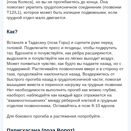
(поза Колеса), но вы не прогибаетесь до конца. Она
помогает укрепить грудопоясничное соединение (позвонки
T12/L1), которое может быть излишне подвижными, если
грудной отдел мало двигается.
Как?
Встаньте в Тадасану (поза Горы) и сцепите руки перед
головой. Подключите пресс и ягодицы, чтобы подкрутить
таз. Вдохните и почувствуйте, как рёбра расширяются,
выдохните и почувствуйте как из лёгких выходит воздух.
Может появиться чувство, как будто вы падаете назад, но с
поддержкой. Растягивайте позвоночник вверх и в сторону от
таза, продолжайте наклоняться назад. Воздержитесь от
быстрого прогиба назад в грудопоясничной части, помогая
мышцами живота и перенося нагрузку на грудные позвонки.
Нет необходимости выполнять прогиб как можно глубже,
наоборот, наблюдайте как каждый вдох отражается на
“взаимоотношениях” между рёберной клеткой и грудным
отделом позвоночника. Оставайтесь в позе 8-10 вдохов.
Для бокового прогиба и растяжения попробуйте…
Паригхасана (поза Ворот)