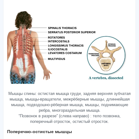
Мышцы спины: остистая мышца груди, задняя верхняя зубчатая
мышца, мышцы-вращатели, межрёберные мышцы, длиннейшая
мышца, подвздошно-рёберная мышца, мышцы, поднимающие
ребра, многораздельная мышца.
“Позвонок в разрезе” (cлева направо) : тело позвонка,
поперечный отросток, остистый отросток.
Поперечно-остистые мышцы