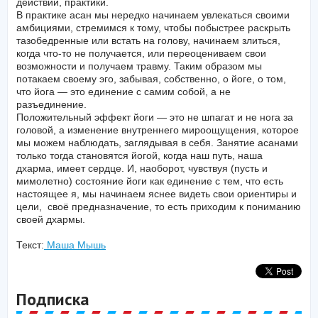
действий, практики.
В практике асан мы нередко начинаем увлекаться своими
амбициями, стремимся к тому, чтобы побыстрее раскрыть
тазобедренные или встать на голову, начинаем злиться,
когда что-то не получается, или переоцениваем свои
возможности и получаем травму. Таким образом мы
потакаем своему эго, забывая, собственно, о йоге, о том,
что йога — это единение с самим собой, а не
разъединение.
Положительный эффект йоги — это не шпагат и не нога за
головой, а изменение внутреннего мироощущения, которое
мы можем наблюдать, заглядывая в себя. Занятие асанами
только тогда становятся йогой, когда наш путь, наша
дхарма, имеет сердце. И, наоборот, чувствуя (пусть и
мимолетно) состояние йоги как единение с тем, что есть
настоящее я, мы начинаем яснее видеть свои ориентиры и
цели, своё предназначение, то есть приходим к пониманию
своей дхармы.
Текст:
Маша Мышь
Подписка