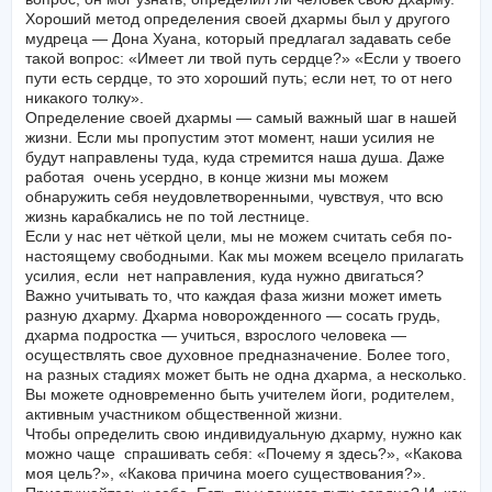
Хороший метод определения своей дхармы был у другого
мудреца — Дона Хуана, который предлагал задавать себе
такой вопрос: «Имеет ли твой путь сердце?» «Если у твоего
пути есть сердце, то это хороший путь; если нет, то от него
никакого толку».
Определение своей дхармы — самый важный шаг в нашей
жизни. Если мы пропустим этот момент, наши усилия не
будут направлены туда, куда стремится наша душа. Даже
работая очень усердно, в конце жизни мы можем
обнаружить себя неудовлетворенными, чувствуя, что всю
жизнь карабкались не по той лестнице.
Если у нас нет чёткой цели, мы не можем считать себя по-
настоящему свободными. Как мы можем всецело прилагать
усилия, если нет направления, куда нужно двигаться?
Важно учитывать то, что каждая фаза жизни может иметь
разную дхарму. Дхарма новорожденного — сосать грудь,
дхарма подростка — учиться, взрослого человека —
осуществлять свое духовное предназначение. Более того,
на разных стадиях может быть не одна дхарма, а несколько.
Вы можете одновременно быть учителем йоги, родителем,
активным участником общественной жизни.
Чтобы определить свою индивидуальную дхарму, нужно как
можно чаще спрашивать себя: «Почему я здесь?», «Какова
моя цель?», «Какова причина моего существования?».