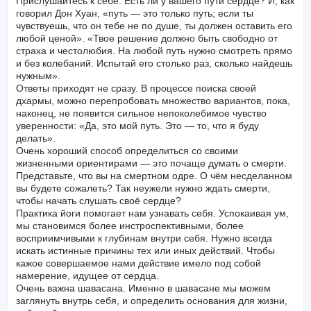
Прислушайтесь к себе. Есть ли у вашего пути сердце? И, как
говорил Дон Хуан, «путь — это только путь; если ты
чувствуешь, что он тебе не по душе, ты должен оставить его
любой ценой». «Твое решение должно быть свободно от
страха и честолюбия. На любой путь нужно смотреть прямо
и без колебаний. Испытай его столько раз, сколько найдешь
нужным».
Ответы приходят не сразу. В процессе поиска своей
дхармы, можно перепробовать множество вариантов, пока,
наконец, не появится сильное непоколебимое чувство
уверенности: «Да, это мой путь. Это — то, что я буду
делать».
Очень хороший способ определиться со своими
жизненными ориентирами — это почаще думать о смерти.
Представьте, что вы на смертном одре. О чём несделанном
вы будете сожалеть? Так неужели нужно ждать смерти,
чтобы начать слушать своё сердце?
Практика йоги помогает нам узнавать себя. Успокаивая ум,
мы становимся более инстроспективными, более
восприимчивыми к глубинам внутри себя. Нужно всегда
искать истинные причины тех или иных действий. Чтобы
кажое совершаемое нами действие имело под собой
намерение, идущее от сердца.
Очень важна шавасана. Именно в шавасане мы можем
заглянуть внутрь себя, и определить основания для жизни,