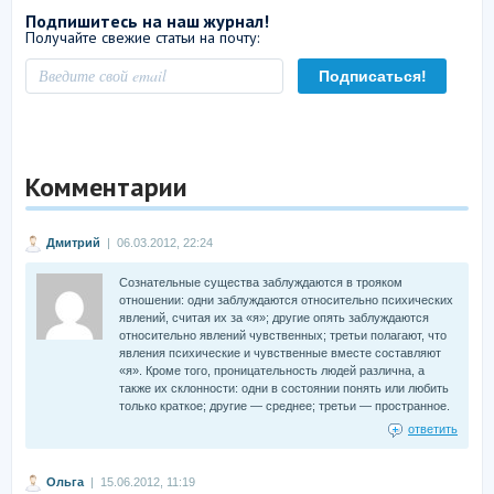
Подпишитесь на наш журнал!
Получайте свежие статьи на почту:
Комментарии
Дмитрий
| 06.03.2012, 22:24
Сознательные существа заблуждаются в трояком
отношении: одни заблуждаются относительно психических
явлений, считая их за «я»; другие опять заблуждаются
относительно явлений чувственных; третьи полагают, что
явления психические и чувственные вместе составляют
«я». Кроме того, проницательность людей различна, а
также их склонности: одни в состоянии понять или любить
только краткое; другие — среднее; третьи — пространное.
ответить
Ольга
| 15.06.2012, 11:19