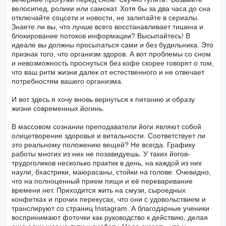
велосипед, ролики или самокат. Хотя бы за два часа до сна
отключайте соцсети и новости, не залипайте в сериалы.
Знаете ли вы, что лучше всего восстанавливает тишина и
блокирование потоков информации? Высыпайтесь! В
идеале вы должны просыпаться сами и без будильника. Это
признак того, что организм здоров. А вот проблемы со сном
и невозможность проснуться без кофе скорее говорят о том,
что ваш ритм жизни далек от естественного и не отвечает
потребностям вашего организма.
И вот здесь я хочу вновь вернуться к питанию и образу
жизни современных йогинь.
В массовом сознании преподаватели йоги являют собой
олицетворение здоровья и витальности. Соответствует ли
это реальному положению вещей? Не всегда. Графику
работы многих из них не позавидуешь. У таких йогов-
трудоголиков несколько практик в день, на каждой из них
наули, бхастрики, маюрасаны, стойки на голове. Очевидно,
что на полноценный прием пищи и её переваривание
времени нет. Приходится жить на смузи, сыроедных
конфетках и прочих перекусах, что они с удовольствием и
транслируют со страниц Instagram. А благодарные ученики
воспринимают фоточки как руководство к действию, делая