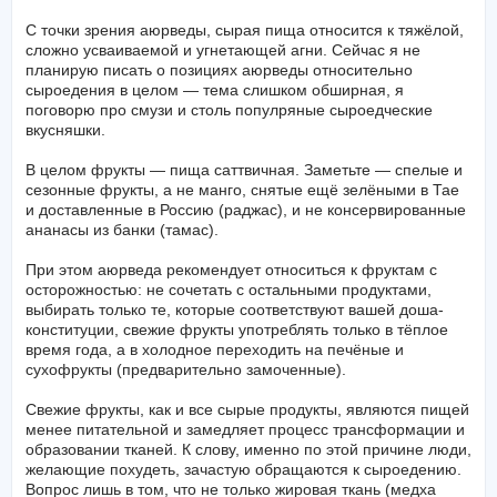
С точки зрения аюрведы, сырая пища относится к тяжёлой,
сложно усваиваемой и угнетающей агни. Сейчас я не
планирую писать о позициях аюрведы относительно
сыроедения в целом — тема слишком обширная, я
поговорю про смузи и столь популряные сыроедческие
вкусняшки.
В целом фрукты — пища саттвичная. Заметьте — спелые и
сезонные фрукты, а не манго, снятые ещё зелёными в Тае
и доставленные в Россию (раджас), и не консервированные
ананасы из банки (тамас).
При этом аюрведа рекомендует относиться к фруктам с
осторожностью: не сочетать с остальными продуктами,
выбирать только те, которые соответствуют вашей доша-
конституции, свежие фрукты употреблять только в тёплое
время года, а в холодное переходить на печёные и
сухофрукты (предварительно замоченные).
Свежие фрукты, как и все сырые продукты, являются пищей
менее питательной и замедляет процесс трансформации и
образовании тканей. К слову, именно по этой причине люди,
желающие похудеть, зачастую обращаются к сыроедению.
Вопрос лишь в том, что не только жировая ткань (медха