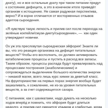
дхату), но и все остальные дхату при таком питании придут
к состоянию дефицита, а это в конечном итоге приведёт
организм к истощению. Не самая радужная перспектива,
верно? И в корне отличается от восторженных отзывов
адептов сыроедения.
«Я чувствую такую легкость и прилив сил после перехода на
зелёные коктейли/смузи-диету/сыроедение», — как один
утверждают новички.
Ох уж эта пресловутая сыроедческая эйфория! Знаете ли
вы, что это реакция организма на дефицит питательных
веществ? Чтобы его восполнить, он должен активировать
катаболические процессы и пустить в расход все запасы.
Таким образом, процессы распада будут превалировать над
процессами построения (анаболическими) и
сопровождаться выделением большого количества энергии
– никакой магии, всего лишь курс химии за девятый класс.
На фрукторианстве на первых порах энергия вообще будет
зашкаливать, к сожалению, не из-за уровня питательных
веществ, а за счет содержащегося сахара.
С питанием, как с шахматами, надо думать на несколько
ходов вперёд и помнить, что эйфория будет длиться
недолго, и прилив сил сменится упадком и слабостью, когда