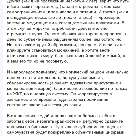
Другая (как я на протяжении нескольких лет) верит, что путь
в йоге лежит через аскезу (тапас) и стремится к жёстким
самоограничениям, в том числе и в питании. И третья (как я
в следующие несколько лет после тапаса) — чрезмерно
увлечена медитациями и созерцательными практиками. В
этом случае мирские потребности, действительно,
стремятся к нулю. Одного яблочка или горсти проростков в
день по субъективным ощущениям более чем остаточно.
Но это совсем другой образ жизни, поверьте. И если вы не
планируете становиться монахиней, а хотите вести
активную жизнь в миру, быть счастливой женой и мамой, то
я вам его точно не посоветую.
И напоследок подчеркну, что йогический рацион изначально
нацелен на питательность, легкую усвояемость,
сбалансированность (а значит, адекватное присутствие в
меню белков и жиров), благотворное воздействие не только
на ЖКТ, но и нервную систему. Он корректируется в
зависимости от времени года, страны проживания,
состояния здоровья и текущих задач.
В отношениях с едой я желаю вам побольше любви и
заботы к себе, избегать крайностей и регулярно сдавайте
анализы на биохимию. Пусть ваше субъективная оценка
самочувствия будет подкреплена объективными цифрами.