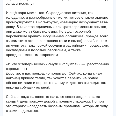
запасы иссякнут.
И ещё пара моментов. Сыроедческое питание, как
голодание, и разнообразные чистки, которые также активно
промоутируются в йога-кругах, чрезмерно возбуждает вата-
дошу. В качестве единичных или кратковременных опытов,
они даже могут быть полезны. Но в долгосрочной
перспективе чреваты иссушением организма (прежде всего
вы заметите это по состоянию кожи и волос), ослаблением
иммунитета, закупоркой сосудов и застойными процессами,
бесплодием и половым бессилием, а также
преждевременным старением.
«И что ж теперь никаких смузи и фруктов?» — расстроенно
спросите вы.
Дорогие, я вас прекрасно понимаю. Сейчас, когда к нам
наконец пришло тепло, так хочется перейти на более
лёгкое питание и перспектива смузи-детокса выглядит как
никогда соблазнительной.
Сейчас, когда наконец-то начался сезон ягод, я и сама
каждый день прихожу домой с полным лукошком. Но при
это стараюсь следовать базовым правилам, которыми хочу
с вами поделиться.