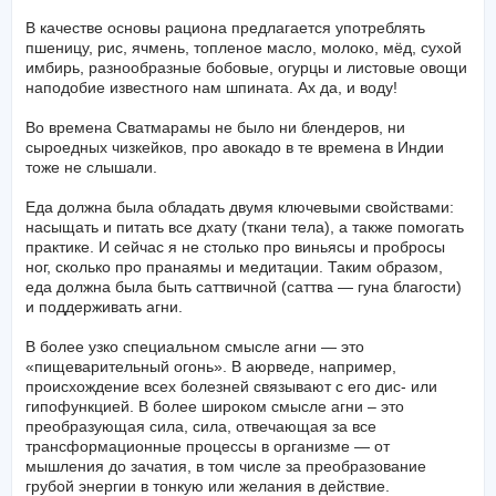
В качестве основы рациона предлагается употреблять
пшеницу, рис, ячмень, топленое масло, молоко, мёд, сухой
имбирь, разнообразные бобовые, огурцы и листовые овощи
наподобие известного нам шпината. Ах да, и воду!
Во времена Сватмарамы не было ни блендеров, ни
сыроедных чизкейков, про авокадо в те времена в Индии
тоже не слышали.
Еда должна была обладать двумя ключевыми свойствами:
насыщать и питать все дхату (ткани тела), а также помогать
практике. И сейчас я не столько про виньясы и пробросы
ног, сколько про пранаямы и медитации. Таким образом,
еда должна была быть саттвичной (саттва — гуна благости)
и поддерживать агни.
В более узко специальном смысле агни — это
«пищеварительный огонь». В аюрведе, например,
происхождение всех болезней связывают с его дис- или
гипофункцией. В более широком смысле агни – это
преобразующая сила, сила, отвечающая за все
трансформационные процессы в организме — от
мышления до зачатия, в том числе за преобразование
грубой энергии в тонкую или желания в действие.