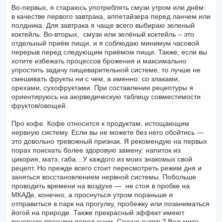
Во-первых, я стараюсь употреблять смузи утром или днём:
в качестве первого завтрака, аппетайзера перед ланчем или
полдника. Для завтрака я чаще всего выбираю зеленый
коктейль. Во-вторых, смузи или зелёный коктейль – это
отдельный приём пищи, и я соблюдаю минимум часовой
перерыв перед следующим приёмом пищи. Также, если вы
хотите избежать процессов брожения и максимально
упростить задачу пищеварительной системе, то лучше не
смешивать фрукты ни с чем, а именно: со злаками,
орехами, сухофруктами. При составлении рецептуры я
ориентируюсь на аюрведическую таблицу совместимости
фруктов/овощей.
Про кофе. Кофе относится к продуктам, истощающим
нервную систему. Если вы не можете без него обойтись —
это довольно тревожный признак. Я рекомендую на первых
порах поискать более здоровую замену: напиток из
цикория, матэ, габа…У каждого из моих знакомых свой
рецепт. Но прежде всего стоит пересмотреть режим дня и
заняться восстановлением нервной системы. Побольше
проводить времени на воздухе — не стоя в пробке на
МКАДе, конечно, а проснуться утром пораньше и
отправиться в парк на прогулку, пробежку или позаниматься
йогой на природе. Также прекрасный эффект имеют
вечерние прогулки перед сном. Скучно гулять? Возьмите