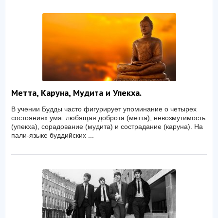
Метта, Каруна, Мудита и Упекха.
В учении Будды часто фигурирует упоминание о четырех
состояниях ума: любящая доброта (метта), невозмутимость
(упекха), сорадование (мудита) и сострадание (каруна). На
пали-языке буддийских ...