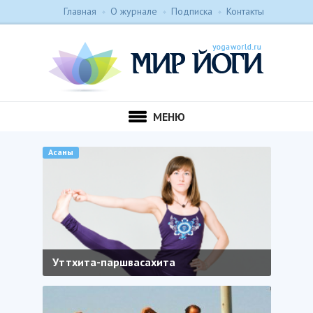
Главная
О журнале
Подписка
Контакты
МЕНЮ
Асаны
Уттхита-паршвасахита