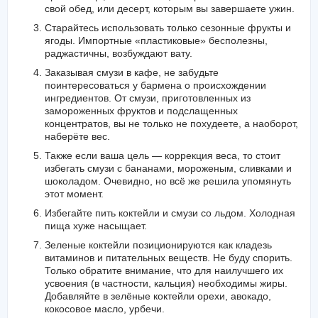
свой обед, или десерт, которым вы завершаете ужин.
Старайтесь использовать только сезонные фрукты и
ягоды. Импортные «пластиковые» бесполезны,
раджастичны, возбуждают вату.
Заказывая смузи в кафе, не забудьте
поинтересоваться у бармена о происхождении
ингредиентов. От смузи, приготовленных из
замороженных фруктов и подслащенных
концентратов, вы не только не похудеете, а наоборот,
наберёте вес.
Также если ваша цель — коррекция веса, то стоит
избегать смузи с бананами, мороженым, сливками и
шоколадом. Очевидно, но всё же решила упомянуть
этот момент.
Избегайте пить коктейли и смузи со льдом. Холодная
пища хуже насыщает.
Зеленые коктейли позиционируются как кладезь
витаминов и питательных веществ. Не буду спорить.
Только обратите внимание, что для наилучшего их
усвоения (в частности, кальция) необходимы жиры.
Добавляйте в зелёные коктейли орехи, авокадо,
кокосовое масло, урбечи.