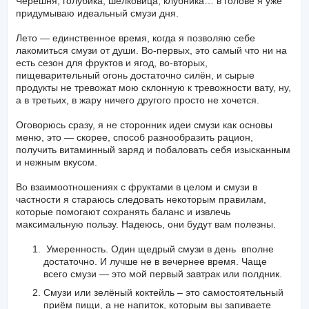
Черешня, голубика, шелковица, клубника… в голове я уже
придумываю идеальный смузи дня.
Лето — единственное время, когда я позволяю себе
лакомиться смузи от души. Во-первых, это самый что ни на
есть сезон для фруктов и ягод, во-вторых,
пищеварительный огонь достаточно силён, и сырые
продукты не тревожат мою склонную к тревожности вату, ну,
а в третьих, в жару ничего другого просто не хочется.
Оговорюсь сразу, я не сторонник идеи смузи как основы
меню, это — скорее, способ разнообразить рацион,
получить витаминный заряд и побаловать себя изысканным
и нежным вкусом.
Во взаимоотношениях с фруктами в целом и смузи в
частности я стараюсь следовать некоторым правилам,
которые помогают сохранять баланс и извлечь
максимальную пользу. Надеюсь, они будут вам полезны.
Умеренность. Один щедрый смузи в день вполне
достаточно. И лучше не в вечернее время. Чаще
всего смузи — это мой первый завтрак или полдник.
Смузи или зелёный коктейль – это самостоятельный
приём пищи, а не напиток, которым вы запиваете