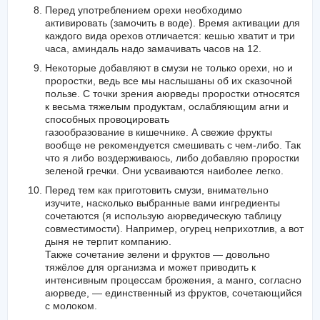
Перед употреблением орехи необходимо
активировать (замочить в воде). Время активации для
каждого вида орехов отличается: кешью хватит и три
часа, аминдаль надо замачивать часов на 12.
Некоторые добавляют в смузи не только орехи, но и
проростки, ведь все мы наслышаны об их сказочной
пользе. С точки зрения аюрведы проростки относятся
к весьма тяжелым продуктам, ослабляющим агни и
способных провоцировать
газообразование в кишечнике. А свежие фрукты
вообще не рекомендуется смешивать с чем-либо. Так
что я либо воздерживаюсь, либо добавляю проростки
зеленой гречки. Они усваиваются наиболее легко.
Перед тем как приготовить смузи, внимательно
изучите, насколько выбранные вами ингредиенты
сочетаются (я использую аюрведическую таблицу
совместимости). Например, огурец неприхотлив, а вот
дыня не терпит компанию.
Также сочетание зелени и фруктов — довольно
тяжёлое для организма и может приводить к
интенсивным процессам брожения, а манго, согласно
аюрведе, — единственный из фруктов, сочетающийся
с молоком.