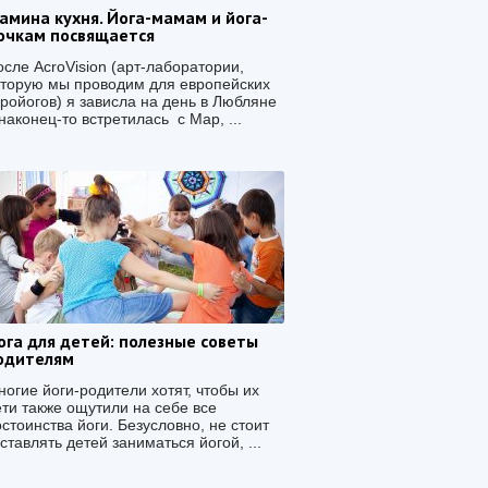
амина кухня. Йога-мамам и йога-
очкам посвящается
сле AcroVision (арт-лаборатории,
оторую мы проводим для европейских
кройогов) я зависла на день в Любляне
наконец-то встретилась с Мар, ...
ога для детей: полезные советы
одителям
огие йоги-родители хотят, чтобы их
ети также ощутили на себе все
стоинства йоги. Безусловно, не стоит
ставлять детей заниматься йогой, ...