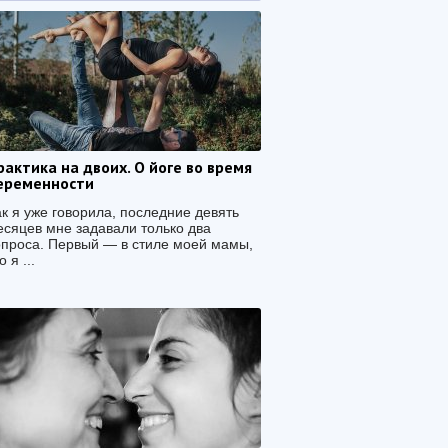
рактика на двоих. О йоге во время
еременности
ак я уже говорила, последние девять
есяцев мне задавали только два
опроса. Первый — в стиле моей мамы,
о я ...