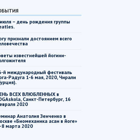
ОБЫТИЯ
 июля – день рождения группы
eatles.
огу признали достоянием всего
еловечества
оветы известнейшей йогини-
олгожителя
6-й международный фестиваль
ога-Радуга 1-6 мая, 2020, Чирали
Турция).
ЕНЬ ВСЕХ ВЛЮБЛЕННЫХ в
OGAskola, Санкт-Петербург, 16
евраля 2020
еминар Анатолия Зенченко в
оскве «Биомеханика асан в йоге»
–8 марта 2020