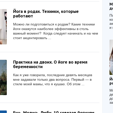
М
д
Йога в родах. Техники, которые
работают
По
к
а
Можно ли подготовиться к родам? Какие техники
и 
йоги окажутся наиболее эффективны в столь
важный момент? Когда следует начинать и на чем
стоит акцентировать ...
Практика на двоих. О йоге во время
беременности
Как я уже говорила, последние девять месяцев
Й
мне задавали только два вопроса. Первый — в
р
стиле моей мамы, что я кушаю. Об этом ...
Мн
д
до
за
Ешь. Молись. Люби. 10 советов йогиням,