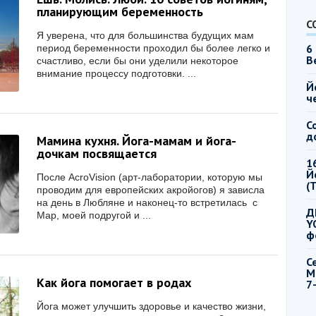
планирующим беременность
С
Я уверена, что для большинства будущих мам
6
период беременности проходил бы более легко и
B
счастливо, если бы они уделили некоторое
внимание процессу подготовки. ...
Й
ч
С
д
Мамина кухня. Йога-мамам и йога-
дочкам посвящается
1
Й
После AcroVision (арт-лаборатории, которую мы
(
проводим для европейских акройогов) я зависла
на день в Любляне и наконец-то встретилась с
Д
Мар, моей подругой и ...
Y
ф
С
М
Как йога помогает в родах
7
Йога может улучшить здоровье и качество жизни,