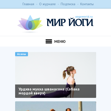
Главная
О журнале
Подписка
Контакты
МЕНЮ
Асаны
Урдхва мукха шванасана (Собака
мордой вверх)